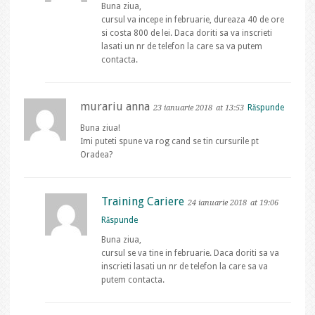
Buna ziua,
cursul va incepe in februarie, dureaza 40 de ore
si costa 800 de lei. Daca doriti sa va inscrieti
lasati un nr de telefon la care sa va putem
contacta.
murariu anna
Răspunde
23 ianuarie 2018
at 13:53
Buna ziua!
Imi puteti spune va rog cand se tin cursurile pt
Oradea?
Training Cariere
24 ianuarie 2018
at 19:06
Răspunde
Buna ziua,
cursul se va tine in februarie. Daca doriti sa va
inscrieti lasati un nr de telefon la care sa va
putem contacta.