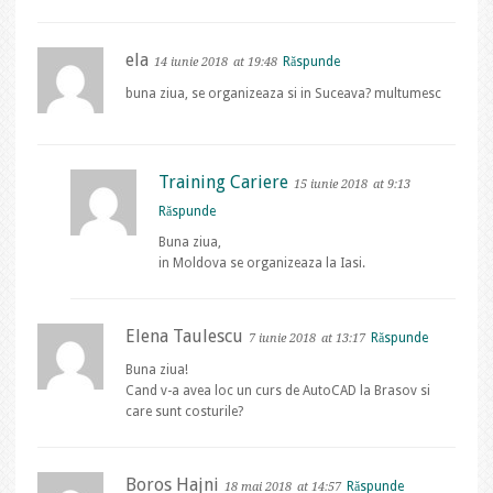
ela
Răspunde
14 iunie 2018
at 19:48
buna ziua, se organizeaza si in Suceava? multumesc
Training Cariere
15 iunie 2018
at 9:13
Răspunde
Buna ziua,
in Moldova se organizeaza la Iasi.
Elena Taulescu
Răspunde
7 iunie 2018
at 13:17
Buna ziua!
Cand v-a avea loc un curs de AutoCAD la Brasov si
care sunt costurile?
Boros Hajni
Răspunde
18 mai 2018
at 14:57