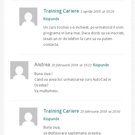
Training Cariere
5 aprilie 2018
at 10:26
Răspunde
Un curs tocmai s-a incheiat, pe urmatorul il vom
programa in luna mai. Daca doriti sa va inscrieti,
lasati un nr de telefon la care sa va putem
contacta.
Andrea
Răspunde
20 februarie 2018
at 19:22
Buna ziua !
Cand va avea loc urmatoarea curs AutoCad in
Oradea?
Va multumesc.
Training Cariere
20 februarie 2018
at 20:41
Răspunde
Buna ziua,
se desfasoara saptamana aceasta.