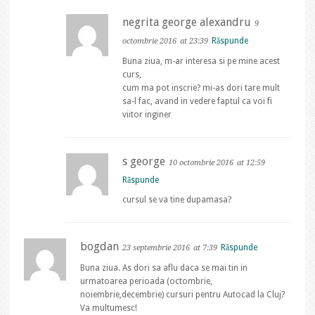
negrita george alexandru
9
Răspunde
octombrie 2016
at 23:39
Buna ziua, m-ar interesa si pe mine acest
curs,
cum ma pot inscrie? mi-as dori tare mult
sa-l fac, avand in vedere faptul ca voi fi
viitor inginer
s george
10 octombrie 2016
at 12:59
Răspunde
cursul se va tine dupamasa?
bogdan
Răspunde
23 septembrie 2016
at 7:39
Buna ziua. As dori sa aflu daca se mai tin in
urmatoarea perioada (octombrie,
noiembrie,decembrie) cursuri pentru Autocad la Cluj?
Va multumesc!