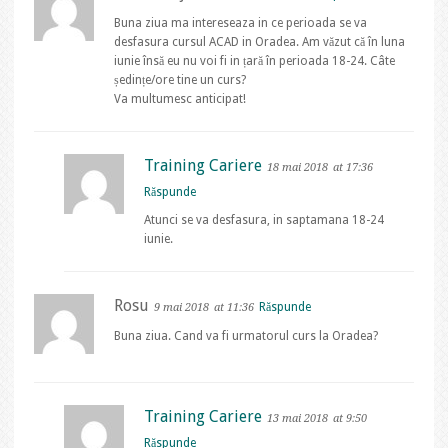
Buna ziua ma intereseaza in ce perioada se va
desfasura cursul ACAD in Oradea. Am văzut că în luna
iunie însă eu nu voi fi in țară în perioada 18-24. Câte
ședințe/ore tine un curs?
Va multumesc anticipat!
Training Cariere
18 mai 2018
at 17:36
Răspunde
Atunci se va desfasura, in saptamana 18-24
iunie.
Rosu
Răspunde
9 mai 2018
at 11:36
Buna ziua. Cand va fi urmatorul curs la Oradea?
Training Cariere
13 mai 2018
at 9:50
Răspunde