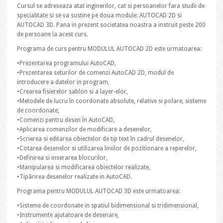
Cursul se adreseaza atat inginerilor, cat si persoanelor fara studii de
specialitate si se va sustine pe doua module: AUTOCAD 2D si
AUTOCAD 3D. Pana in prezent societatea noastra a instruit peste 200
de persoane la acest curs.
Programa de curs pentru MODULUL AUTOCAD 2D este urmatoarea:
•Prezentarea programului AutoCAD,
•Prezentarea seturilor de comenzi AutoCAD 2D, modul de
introducere a datelor in program,
•Crearea fisierelor sablon si a layer-elor,
•Metodele de lucru în coordonate absolute, relative si polare, sisteme
de coordonate,
•Comenzi pentru desen în AutoCAD,
•Aplicarea comenzilor de modificare a desenelor,
•Scrierea si editarea obiectelor de tip text în cadrul desenelor,
•Cotarea desenelor si utilizarea liniilor de pozitionare a reperelor,
•Definirea si inserarea blocurilor,
•Manipularea si modificarea obiectelor realizate,
•Tipãrirea desenelor realizate in AutoCAD.
Programa pentru MODULUL AUTOCAD 3D este urmatoarea:
•Sisteme de coordonate in spatiul bidimensional si tridimensional,
•Instrumente ajutatoare de desenare,