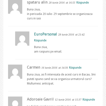
spataru alin
Răspunde
28 iunie 2016
at 16:55
Buna ziua,
in perioada 20 iulie- 29 septembrie se organizeaza
curs in iasi
EuroPersonal
28 iunie 2016
at 21:42
Răspunde
Buna ziua,
am raspuns pe email.
Carmen
Răspunde
16 iunie 2016
at 14:56
Buna ziua, as fi interesata de acest curs in Bacau. Imi
puteti spune cand se va organiza urmatorul curs?
Multumesc anticipat.
Adoroaie Gavril
Răspunde
12 iunie 2016
at 15:37