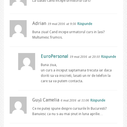
La Galati cand incepe următorul curs?
Adrian
Răspunde
19 mai 2016
at 9:56
Buna ziua! Cand incepe urmatorul curs in Iasi?
Multumesc frumos.
EuroPersonal
Răspunde
19 mai 2016
at 20:10
Buna ziua,
un curs a inceput saptamana trecuta iar daca
doriti sa va inscrieti, lasati un nr de telefon la
care sa va putem contacta.
Gușă Camelia
Răspunde
6 mai 2016
at 11:06
Ce ne puteți spune despre cursurile în Bucuresti?
Banuiesc ca nu s-au mai ținut in luna aprilie…