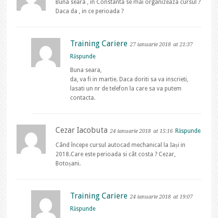
Buna seara , in Constanta se mai organizeaza cursul ?
Daca da , in ce perioada ?
Training Cariere
27 ianuarie 2018
at 21:37
Răspunde
Buna seara,
da, va fi in martie. Daca doriti sa va inscrieti,
lasati un nr de telefon la care sa va putem
contacta.
Cezar Iacobuta
Răspunde
24 ianuarie 2018
at 15:16
Când începe cursul autocad mechanical la Iași in
2018.Care este perioada si cât costa ? Cezar,
Botoșani.
Training Cariere
24 ianuarie 2018
at 19:07
Răspunde