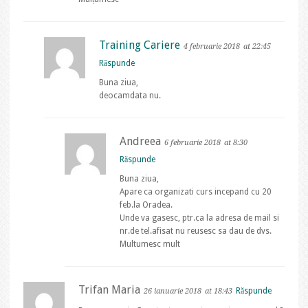
Training Cariere
4 februarie 2018
at 22:45
Răspunde
Buna ziua,
deocamdata nu.
Andreea
6 februarie 2018
at 8:30
Răspunde
Buna ziua,
Apare ca organizati curs incepand cu 20
feb.la Oradea.
Unde va gasesc, ptr.ca la adresa de mail si
nr.de tel.afisat nu reusesc sa dau de dvs.
Multumesc mult
Trifan Maria
Răspunde
26 ianuarie 2018
at 18:43