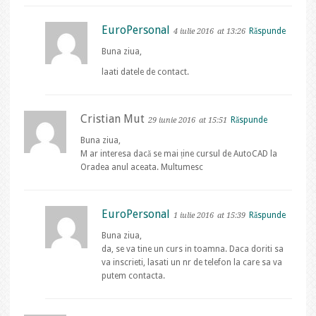
EuroPersonal
Răspunde
4 iulie 2016
at 13:26
Buna ziua,
laati datele de contact.
Cristian Mut
Răspunde
29 iunie 2016
at 15:51
Buna ziua,
M ar interesa dacă se mai ține cursul de AutoCAD la
Oradea anul aceata. Multumesc
EuroPersonal
Răspunde
1 iulie 2016
at 15:39
Buna ziua,
da, se va tine un curs in toamna. Daca doriti sa
va inscrieti, lasati un nr de telefon la care sa va
putem contacta.