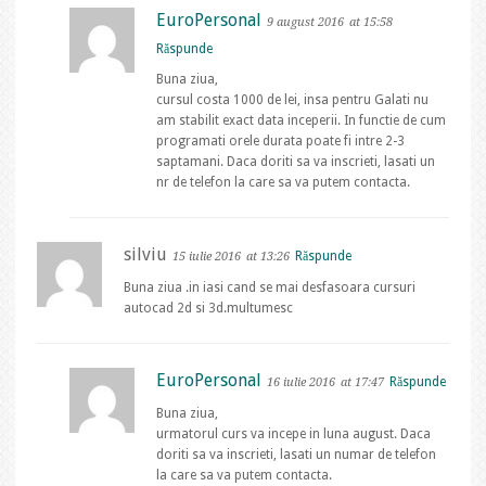
EuroPersonal
9 august 2016
at 15:58
Răspunde
Buna ziua,
cursul costa 1000 de lei, insa pentru Galati nu
am stabilit exact data inceperii. In functie de cum
programati orele durata poate fi intre 2-3
saptamani. Daca doriti sa va inscrieti, lasati un
nr de telefon la care sa va putem contacta.
silviu
Răspunde
15 iulie 2016
at 13:26
Buna ziua .in iasi cand se mai desfasoara cursuri
autocad 2d si 3d.multumesc
EuroPersonal
Răspunde
16 iulie 2016
at 17:47
Buna ziua,
urmatorul curs va incepe in luna august. Daca
doriti sa va inscrieti, lasati un numar de telefon
la care sa va putem contacta.