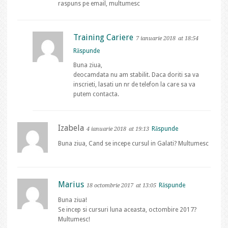
raspuns pe email, multumesc
Training Cariere
7 ianuarie 2018
at 18:54
Răspunde
Buna ziua,
deocamdata nu am stabilit. Daca doriti sa va
inscrieti, lasati un nr de telefon la care sa va
putem contacta.
Izabela
Răspunde
4 ianuarie 2018
at 19:13
Buna ziua, Cand se incepe cursul in Galati? Multumesc
Marius
Răspunde
18 octombrie 2017
at 13:05
Buna ziua!
Se incep si cursuri luna aceasta, octombire 2017?
Multumesc!