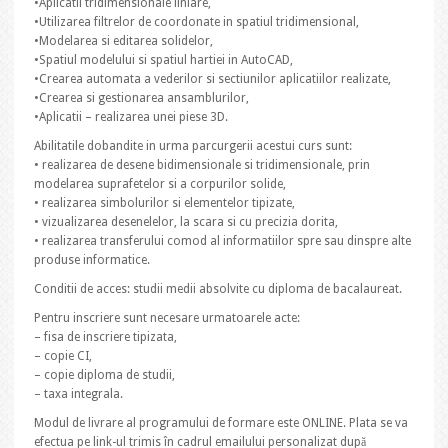
•Aplicatii tridimensionale liniare,
•Utilizarea filtrelor de coordonate in spatiul tridimensional,
•Modelarea si editarea solidelor,
•Spatiul modelului si spatiul hartiei in AutoCAD,
•Crearea automata a vederilor si sectiunilor aplicatiilor realizate,
•Crearea si gestionarea ansamblurilor,
•Aplicatii – realizarea unei piese 3D.
Abilitatile dobandite in urma parcurgerii acestui curs sunt:
• realizarea de desene bidimensionale si tridimensionale, prin
modelarea suprafetelor si a corpurilor solide,
• realizarea simbolurilor si elementelor tipizate,
• vizualizarea desenelelor, la scara si cu precizia dorita,
• realizarea transferului comod al informatiilor spre sau dinspre alte
produse informatice.
Conditii de acces: studii medii absolvite cu diploma de bacalaureat.
Pentru inscriere sunt necesare urmatoarele acte:
– fisa de inscriere tipizata,
– copie CI,
– copie diploma de studii,
– taxa integrala.
Modul de livrare al programului de formare este ONLINE. Plata se va
efectua pe link-ul trimis în cadrul emailului personalizat după