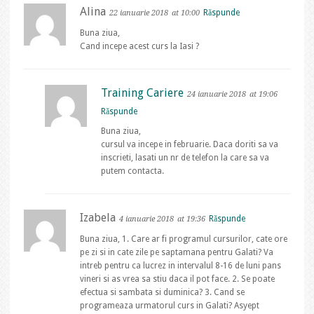
Alina
Răspunde
22 ianuarie 2018
at 10:00
Buna ziua,
Cand incepe acest curs la Iasi ?
Training Cariere
24 ianuarie 2018
at 19:06
Răspunde
Buna ziua,
cursul va incepe in februarie. Daca doriti sa va
inscrieti, lasati un nr de telefon la care sa va
putem contacta.
Izabela
Răspunde
4 ianuarie 2018
at 19:36
Buna ziua, 1. Care ar fi programul cursurilor, cate ore
pe zi si in cate zile pe saptamana pentru Galati? Va
intreb pentru ca lucrez in intervalul 8-16 de luni pans
vineri si as vrea sa stiu daca il pot face. 2. Se poate
efectua si sambata si duminica? 3. Cand se
programeaza urmatorul curs in Galati? Asyept