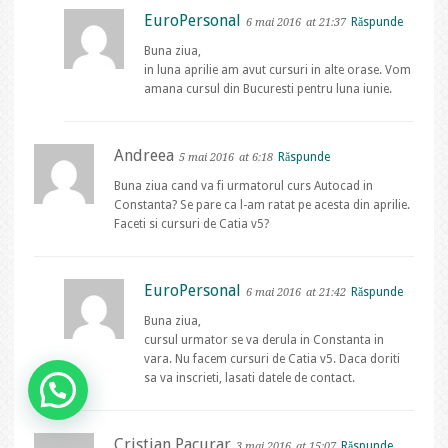
EuroPersonal
Răspunde
6 mai 2016
at 21:37
Buna ziua,
in luna aprilie am avut cursuri in alte orase. Vom
amana cursul din Bucuresti pentru luna iunie.
Andreea
Răspunde
5 mai 2016
at 6:18
Buna ziua cand va fi urmatorul curs Autocad in
Constanta? Se pare ca l-am ratat pe acesta din aprilie.
Faceti si cursuri de Catia v5?
EuroPersonal
Răspunde
6 mai 2016
at 21:42
Buna ziua,
cursul urmator se va derula in Constanta in
vara. Nu facem cursuri de Catia v5. Daca doriti
sa va inscrieti, lasati datele de contact.
Cristian Pacurar
Răspunde
3 mai 2016
at 15:07