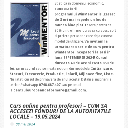
Stiati ca in domeniul economic,
cunoscatorii
programului WinMentor isi gasesc
de 3 ori mai repede un loc de
munca bine platit?
Asta pentru ca
90% dintre firme lucreaza cu acest soft
si prefera persoane care deja cunosc
modul de utilizare.
Va invitam la
urmatoarea serie de curs pentru
WinMentor incepatori la Iasi in
luna SEPTEMBRIE 2024! Cursul
dureaza 40 de ore si costa 850 de
lei
, iar in cadrul sau se invata notiuni din modulele:
Initializare,
Stocuri, Trezorerie, Productie, Salarii, Mijloace fixe, Liste
.
Nu ratati cursul de primavara de anul acesta! Detalii si inscrieri la
telefon/ whatsapp
0748.687.407
sau pe email
la
centruleuropeandeformare@gmail.com.
Curs online pentru profesori – CUM SA
ACCESEZI FONDURI DE LA AUTORITATILE
LOCALE – 19.05.2024
08 mai 2024