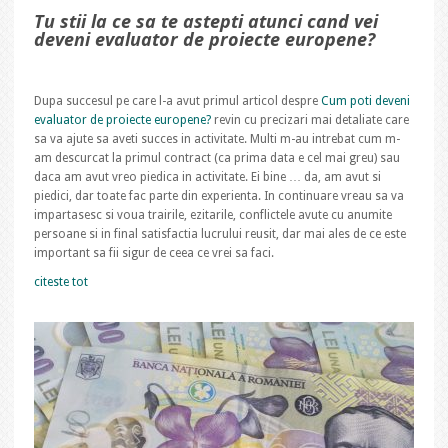
Tu stii la ce sa te astepti atunci cand vei
deveni evaluator de proiecte europene?
Dupa succesul pe care l-a avut primul articol despre
Cum poti deveni
evaluator de proiecte europene?
revin cu precizari mai detaliate care
sa va ajute sa aveti succes in activitate. Multi m-au intrebat cum m-
am descurcat la primul contract (ca prima data e cel mai greu) sau
daca am avut vreo piedica in activitate. Ei bine … da, am avut si
piedici, dar toate fac parte din experienta. In continuare vreau sa va
impartasesc si voua trairile, ezitarile, conflictele avute cu anumite
persoane si in final satisfactia lucrului reusit, dar mai ales de ce este
important sa fii sigur de ceea ce vrei sa faci.
citeste tot