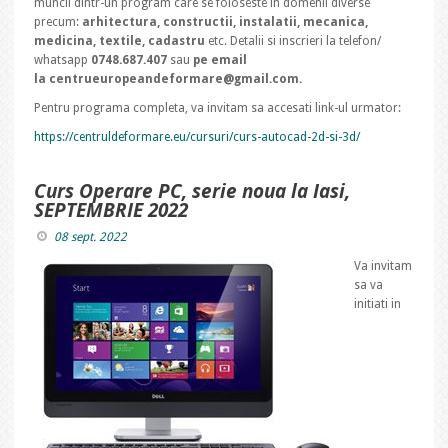
muncii dintr-un program care se foloseste in domenii diverse
precum:
arhitectura, constructii, instalatii, mecanica,
medicina, textile, cadastru
etc. Detalii si inscrieri la telefon/
whatsapp
0748.687.407
sau
pe email
la centrueuropeandeformare@gmail.com.
Pentru programa completa, va invitam sa accesati link-ul urmator:
https://centruldeformare.eu/cursuri/curs-autocad-2d-si-3d/
Curs Operare PC, serie noua la Iasi,
SEPTEMBRIE 2022
08 sept. 2022
Va invitam
sa va
initiati in