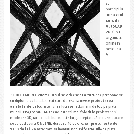
sa
participi la
urmatorul
curs de
AutoCAD
2D si 3D
organizat
online in
perioada
9-
20
NOIEMBRIE 2022! Cursul se adreseaza tuturor
persoanelor
cu diploma de bacalaureat care doresc sa invete
proiectarea
asistata de calculator
si sa lucreze in domenii de top pe piata
muncii.
Programul Autocad
este cel mai folosit la proiectare si
modelare 3D, iar aplicabilitatea este larg acceptata. Seria urmatoare
se va desfasura
ONLINE,
dureaza 40 de ore
, iar pretul este de
1400 de lei.
Va asteptam sa invatati notiuni foarte utile pe piata