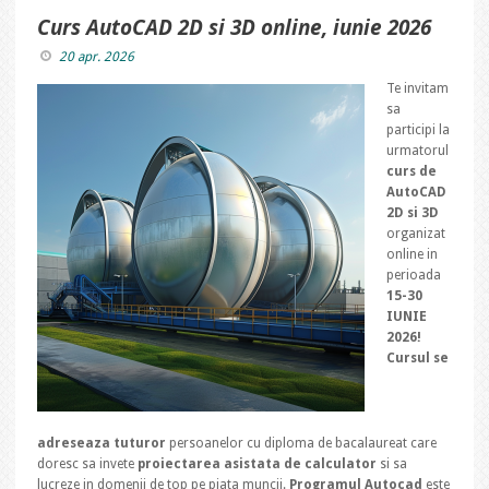
Curs AutoCAD 2D si 3D online, iunie 2026
20 apr. 2026
Te invitam
sa
participi la
urmatorul
curs de
AutoCAD
2D si 3D
organizat
online in
perioada
15-30
IUNIE
2026!
Cursul se
adreseaza tuturor
persoanelor cu diploma de bacalaureat care
doresc sa invete
proiectarea asistata de calculator
si sa
lucreze in domenii de top pe piata muncii.
Programul Autocad
este