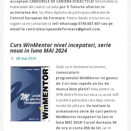
acceptam CARDURILE DE CARIERA DIDACTICA!
Informatiile si
materialele din cadrul cursului
pot fi folosite ulterior in
activitatea dvs
. Se ofera diploma de participare eliberata de
Centrul European de Formare
. Pentru detalii si inscrieri va
rugam sa ne contactati la
tel/ whatsapp 0748.687.407 sau pe
email la centruleuropeandeformare@gmail.com.
Curs WinMentor nivel incepatori, serie
noua in luna MAI 2024
08 mai 2024
Stiati ca in domeniul economic,
cunoscatorii
programului WinMentor isi gasesc
de 3 ori mai repede un loc de
munca bine platit?
Asta pentru ca
90% dintre firme lucreaza cu acest soft
si prefera persoane care deja cunosc
modul de utilizare.
Va invitam la
urmatoarea serie de curs pentru
WinMentor incepatori la Iasi in
luna MAI 2024! Cursul dureaza 40
de ore si costa 850 de lei
, iar in