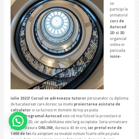
sa
participi la
urmatorul
curs de
Autocad
2D si 3D
organizat
online in
perioada
iunie-
iulie 2022! Cursul se adreseaza tuturor
persoanelor cu diploma
de bacalaureat care doresc sa invete
proiectarea asistata de
calculator
si sa lucreze in domenii de top pe piata
muncii.
Programul Autocad
este cel mai folosit la proiectare si
modelare 3D, iar aplicabilitatea este larg acceptata. Seria urmatoare
se va desfasura
ONLINE,
dureaza 40 de ore
, iar pretul este de
1400 de lei.
Va asteptam sa invatati notiuni foarte utile pe piata