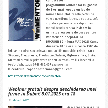
cunoscatorii
programului WinMentor isi gasesc
de 3 ori mai repede un loc de
munca bine platit?
Asta pentru ca
90% dintre firme lucreaza cu acest soft
si prefera persoane care deja cunosc
modul de utilizare.
Va invitam la
urmatoarea serie de curs pentru
WinMentor incepatori la
BUCURESTI in luna MAI 2026! Cursul
dureaza 40 de ore si costa 1500 de
lei
, iar in cadrul sau se invata notiuni din modulele:
Initializare,
Stocuri, Trezorerie, Productie, Salarii, Mijloace fixe, Liste
.
Nu ratati cursul de primavara de anul acesta! Detalii si inscrieri la
telefon/ whatsapp
0748.687.407
sau pe email
la
centruleuropeandeformare@gmail.com.
https://portal.winmentor.ro/winmentor/
Webinar gratuit despre deschiderea unei
firme in Dubai! 8.01.2025 ora 18
04 ian. 2025
Ai o afacere si vrei sa