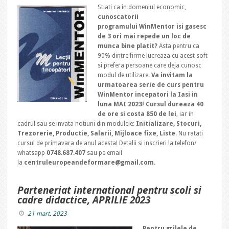
Stiati ca in domeniul economic,
cunoscatorii
programului WinMentor isi gasesc
de 3 ori mai repede un loc de
munca bine platit?
Asta pentru ca
90% dintre firme lucreaza cu acest soft
si prefera persoane care deja cunosc
modul de utilizare.
Va invitam la
urmatoarea serie de curs pentru
WinMentor incepatori la Iasi in
luna MAI 2023! Cursul dureaza 40
de ore si costa 850 de lei
, iar in
cadrul sau se invata notiuni din modulele:
Initializare, Stocuri,
Trezorerie, Productie, Salarii, Mijloace fixe, Liste
. Nu ratati
cursul de primavara de anul acesta! Detalii si inscrieri la telefon/
whatsapp
0748.687.407
sau pe email
la
centruleuropeandeformare@gmail.com.
Parteneriat international pentru scoli si
cadre didactice, APRILIE 2023
21 mart. 2023
Pentru grilele de