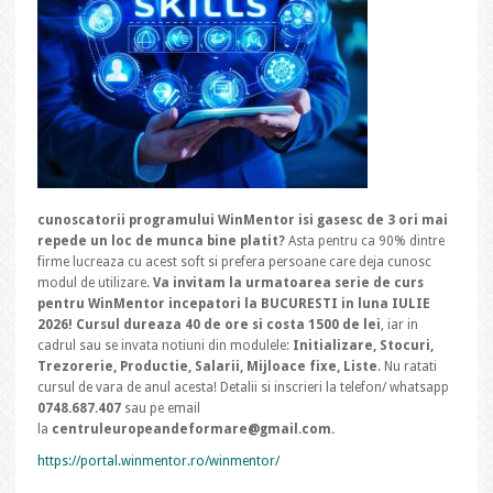
cunoscatorii programului WinMentor isi gasesc de 3 ori mai
repede un loc de munca bine platit?
Asta pentru ca 90% dintre
firme lucreaza cu acest soft si prefera persoane care deja cunosc
modul de utilizare.
Va invitam la urmatoarea serie de curs
pentru WinMentor incepatori la BUCURESTI in luna IULIE
2026! Cursul dureaza 40 de ore si costa 1500 de lei
, iar in
cadrul sau se invata notiuni din modulele:
Initializare, Stocuri,
Trezorerie, Productie, Salarii, Mijloace fixe, Liste
. Nu ratati
cursul de vara de anul acesta! Detalii si inscrieri la telefon/ whatsapp
0748.687.407
sau pe email
la
centruleuropeandeformare@gmail.com.
https://portal.winmentor.ro/winmentor/