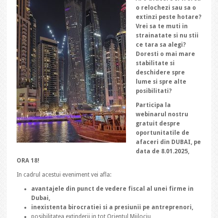
o relochezi sau sa o
extinzi peste hotare?
Vrei sa te muti in
strainatate si nu stii
ce tara sa alegi?
Doresti o mai mare
stabilitate si
deschidere spre
lume si spre alte
posibilitati?
Participa la
webinarul nostru
gratuit despre
oportunitatile de
afaceri din DUBAI, pe
data de 8.01.2025,
ORA 18!
In cadrul acestui eveniment vei afla:
avantajele din punct de vedere fiscal al unei firme in
Dubai,
inexistenta birocratiei si a presiunii pe antreprenori,
posibilitatea extinderii in tot Orientul Mijlociu,