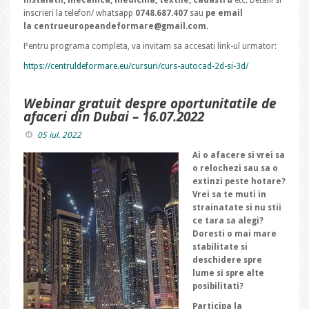
instalatii, mecanica, medicina, textile, cadastru
etc. Detalii si
inscrieri la telefon/ whatsapp
0748.687.407
sau
pe email
la centrueuropeandeformare@gmail.com.
Pentru programa completa, va invitam sa accesati link-ul urmator:
https://centruldeformare.eu/cursuri/curs-autocad-2d-si-3d/
Webinar gratuit despre oportunitatile de
afaceri din Dubai – 16.07.2022
05 iul. 2022
Ai o afacere si vrei sa
o relochezi sau sa o
extinzi peste hotare?
Vrei sa te muti in
strainatate si nu stii
ce tara sa alegi?
Doresti o mai mare
stabilitate si
deschidere spre
lume si spre alte
posibilitati?
Participa la