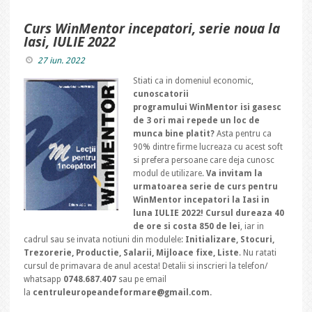
Curs WinMentor incepatori, serie noua la
Iasi, IULIE 2022
27 iun. 2022
Stiati ca in domeniul economic,
cunoscatorii
programului WinMentor isi gasesc
de 3 ori mai repede un loc de
munca bine platit?
Asta pentru ca
90% dintre firme lucreaza cu acest soft
si prefera persoane care deja cunosc
modul de utilizare.
Va invitam la
urmatoarea serie de curs pentru
WinMentor incepatori la Iasi in
luna IULIE 2022! Cursul dureaza 40
de ore si costa 850 de lei
, iar in
cadrul sau se invata notiuni din modulele:
Initializare, Stocuri,
Trezorerie, Productie, Salarii, Mijloace fixe, Liste
. Nu ratati
cursul de primavara de anul acesta! Detalii si inscrieri la telefon/
whatsapp
0748.687.407
sau pe email
la
centruleuropeandeformare@gmail.com.