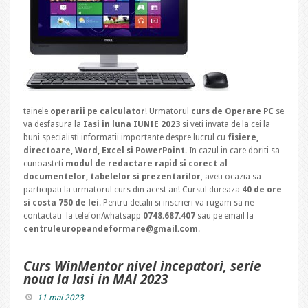
tainele
operarii pe calculator
! Urmatorul
curs de Operare PC
se
va desfasura la
Iasi in luna IUNIE 2023
si veti invata de la cei la
buni specialisti informatii importante despre lucrul cu
fisiere,
directoare, Word, Excel si PowerPoint
. In cazul in care doriti sa
cunoasteti
modul de redactare rapid si corect al
documentelor, tabelelor si prezentarilor
, aveti ocazia sa
participati la urmatorul curs din acest an! Cursul dureaza
40 de ore
si costa 750 de lei
. Pentru detalii si inscrieri va rugam sa ne
contactati la telefon/whatsapp
0748.687.407
sau pe email la
centruleuropeandeformare@gmail.com
.
Curs WinMentor nivel incepatori, serie
noua la Iasi in MAI 2023
11 mai 2023