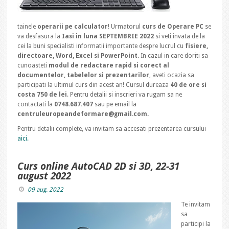
tainele
operarii pe calculator
! Urmatorul
curs de Operare PC
se
va desfasura la
Iasi in luna SEPTEMBRIE 2022
si veti invata de la
cei la buni specialisti informatii importante despre lucrul cu
fisiere,
directoare, Word, Excel si PowerPoint
. In cazul in care doriti sa
cunoasteti
modul de redactare rapid si corect al
documentelor, tabelelor si prezentarilor
, aveti ocazia sa
participati la ultimul curs din acest an! Cursul dureaza
40 de ore si
costa 750 de lei
. Pentru detalii si inscrieri va rugam sa ne
contactati la
0748.687.407
sau pe email la
centruleuropeandeformare@gmail.com.
Pentru detalii complete, va invitam sa accesati prezentarea cursului
aici.
Curs online AutoCAD 2D si 3D, 22-31
august 2022
09 aug. 2022
Te invitam
sa
participi la