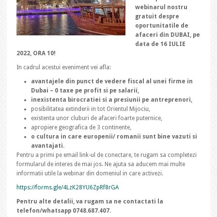
webinarul nostru
gratuit despre
oportunitatile de
afaceri din DUBAI, pe
data de 16 IULIE
2022, ORA 10!
In cadrul acestui eveniment vei afla:
avantajele din punct de vedere fiscal al unei firme in
Dubai – 0 taxe pe profit si pe salarii,
inexistenta birocratiei si a presiunii pe antreprenori,
posibilitatea extinderii in tot Orientul Mijociu,
existenta unor cluburi de afaceri foarte puternice,
apropiere geografica de 3 continente,
o cultura in care europenii/ romanii sunt bine vazuti si
avantajati.
Pentru a primi pe email link-ul de conectare, te rugam sa completezi
formularul de interes de mai jos. Ne ajuta sa aducem mai multe
informatii utile la webinar din domeniul in care activezi.
https://forms.gle/4LzK28YU6ZpRf8rGA
Pentru alte detalii, va rugam sa ne contactati la
telefon/whatsapp 0748.687.407.