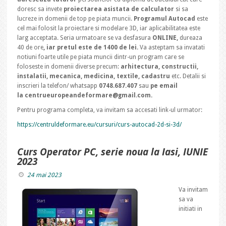
doresc sa invete
proiectarea asistata de calculator
si sa
lucreze in domenii de top pe piata muncii.
Programul Autocad
este
cel mai folosit la proiectare si modelare 3D, iar aplicabilitatea este
larg acceptata. Seria urmatoare se va desfasura
ONLINE,
dureaza
40 de ore
, iar pretul este de 1400 de lei.
Va asteptam sa invatati
notiuni foarte utile pe piata muncii dintr-un program care se
foloseste in domenii diverse precum:
arhitectura, constructii,
instalatii, mecanica, medicina, textile, cadastru
etc. Detalii si
inscrieri la telefon/ whatsapp
0748.687.407
sau
pe email
la centrueuropeandeformare@gmail.com.
Pentru programa completa, va invitam sa accesati link-ul urmator:
https://centruldeformare.eu/cursuri/curs-autocad-2d-si-3d/
Curs Operator PC, serie noua la Iasi, IUNIE
2023
24 mai 2023
Va invitam
sa va
initiati in