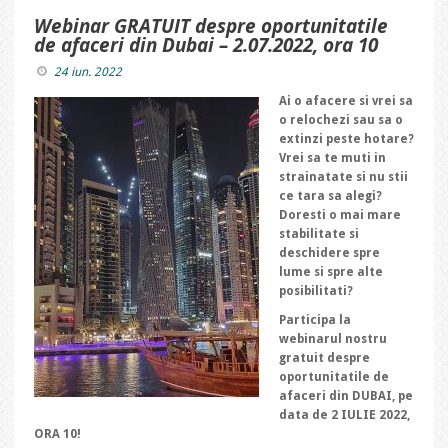
Webinar GRATUIT despre oportunitatile
de afaceri din Dubai – 2.07.2022, ora 10
24 iun. 2022
Ai o afacere si vrei sa
o relochezi sau sa o
extinzi peste hotare?
Vrei sa te muti in
strainatate si nu stii
ce tara sa alegi?
Doresti o mai mare
stabilitate si
deschidere spre
lume si spre alte
posibilitati?
Participa la
webinarul nostru
gratuit despre
oportunitatile de
afaceri din DUBAI, pe
data de 2 IULIE 2022,
ORA 10!