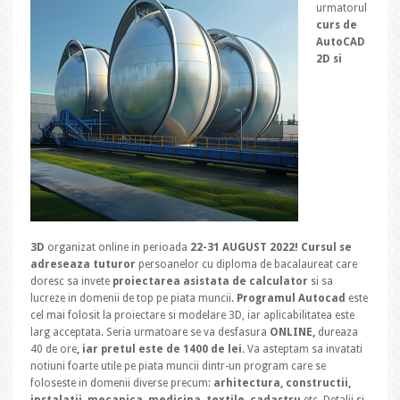
urmatorul
curs de
AutoCAD
2D si
3D
organizat online in perioada
22-31 AUGUST 2022! Cursul se
adreseaza tuturor
persoanelor cu diploma de bacalaureat care
doresc sa invete
proiectarea asistata de calculator
si sa
lucreze in domenii de top pe piata muncii.
Programul Autocad
este
cel mai folosit la proiectare si modelare 3D, iar aplicabilitatea este
larg acceptata. Seria urmatoare se va desfasura
ONLINE,
dureaza
40 de ore
, iar pretul este de 1400 de lei.
Va asteptam sa invatati
notiuni foarte utile pe piata muncii dintr-un program care se
foloseste in domenii diverse precum:
arhitectura, constructii,