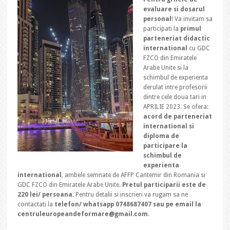
evaluare si dosarul
personal
! Va invitam sa
participati la
primul
parteneriat didactic
international
cu GDC
FZCO din Emiratele
Arabe Unite si la
schimbul de experienta
derulat intre profesorii
dintre cele doua tari in
APRILIE 2023. Se ofera:
acord de parteneriat
international si
diploma de
participare la
schimbul de
experienta
international
, ambele semnate de AFFP Cantemir din Romania si
GDC FZCO din Emiratele Arabe Unite.
Pretul participarii este de
220 lei/ persoana.
Pentru detalii si inscrieri va rugam sa ne
contactati la
telefon/ whatsapp 0748687407 sau pe email la
centruleuropeandeformare@gmail.com
.