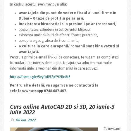
In cadrul acestui eveniment vei afla:
avantajele din punct de vedere fiscal al unei firme in
Dubai – 0 taxe pe profit si pe salarii,
inexistenta birocratiei si a presiunii pe antreprenori,
posibilitatea extinderii in tot Orientul Mijociu,
existenta unor cluburi de afaceri foarte puternice,
apropiere geografica de 3 continente,
o cultura in care europenii/ romanii sunt bine vazuti si
avantajati.
Pentru a primi pe email link-ul de conectare, te rugam sa completezi
formularul de interes de mai jos. Ne ajuta sa aducem mai multe
informatii utile la webinar din domeniul in care activezi.
https://forms.gle/5vyfoB52xY92Bn8t6
Pentru alte detalii, va rugam sa ne contactati la
telefon/whatsapp 0748.687.407.
Curs online AutoCAD 2D si 3D, 20 iunie-3
iulie 2022
06 iun. 2022
Te invitam