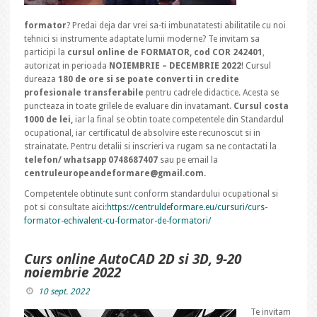
formator
? Predai deja dar vrei sa-ti imbunatatesti abilitatile cu noi
tehnici si instrumente adaptate lumii moderne? Te invitam sa
participi la
cursul online de FORMATOR, cod COR 242401
,
autorizat in perioada
NOIEMBRIE – DECEMBRIE 2022
! Cursul
dureaza
180 de ore si se poate converti in credite
profesionale transferabile
pentru cadrele didactice. Acesta se
puncteaza in toate grilele de evaluare din invatamant.
Cursul costa
1000 de lei,
iar la final se obtin toate competentele din Standardul
ocupational, iar certificatul de absolvire este recunoscut si in
strainatate. Pentru detalii si inscrieri va rugam sa ne contactati la
telefon/ whatsapp 0748687407
sau pe email la
centruleuropeandeformare@gmail.com.
Competentele obtinute sunt conform standardului ocupational si
pot si consultate aici:
https://centruldeformare.eu/cursuri/curs-
formator-echivalent-cu-formator-de-formatori/
Curs online AutoCAD 2D si 3D, 9-20
noiembrie 2022
10 sept. 2022
Te invitam