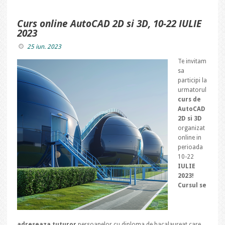
Curs online AutoCAD 2D si 3D, 10-22 IULIE
2023
25 iun. 2023
Te invitam
sa
participi la
urmatorul
curs de
AutoCAD
2D si 3D
organizat
online in
perioada
10-22
IULIE
2023!
Cursul se
adreseaza tuturor
persoanelor cu diploma de bacalaureat care