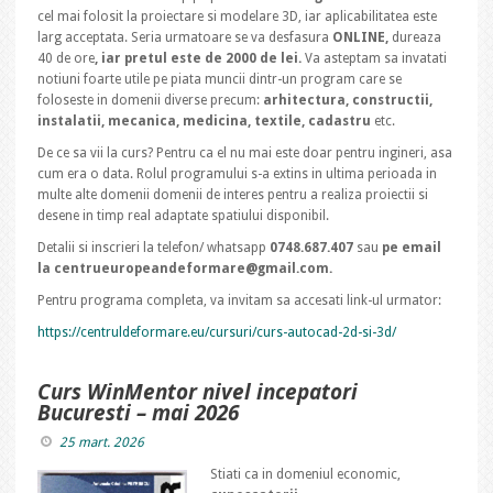
cel mai folosit la proiectare si modelare 3D, iar aplicabilitatea este
larg acceptata. Seria urmatoare se va desfasura
ONLINE,
dureaza
40 de ore
, iar pretul este de 2000 de lei.
Va asteptam sa invatati
notiuni foarte utile pe piata muncii dintr-un program care se
foloseste in domenii diverse precum:
arhitectura, constructii,
instalatii, mecanica, medicina, textile, cadastru
etc.
De ce sa vii la curs? Pentru ca el nu mai este doar pentru ingineri, asa
cum era o data. Rolul programului s-a extins in ultima perioada in
multe alte domenii domenii de interes pentru a realiza proiectii si
desene in timp real adaptate spatiului disponibil.
Detalii si inscrieri la telefon/ whatsapp
0748.687.407
sau
pe email
la centrueuropeandeformare@gmail.com.
Pentru programa completa, va invitam sa accesati link-ul urmator:
https://centruldeformare.eu/cursuri/curs-autocad-2d-si-3d/
Curs WinMentor nivel incepatori
Bucuresti – mai 2026
25 mart. 2026
Stiati ca in domeniul economic,