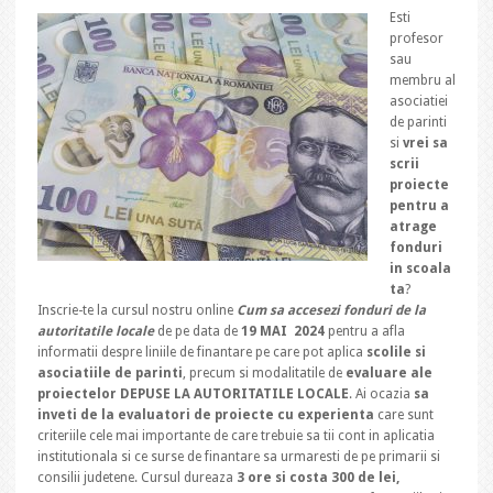
Esti
profesor
sau
membru al
asociatiei
de parinti
si
vrei sa
scrii
proiecte
pentru a
atrage
fonduri
in scoala
ta
?
Inscrie-te la cursul nostru online
Cum sa accesezi fonduri de la
autoritatile locale
de pe data de
19 MAI 2024
pentru a afla
informatii despre liniile de finantare pe care pot aplica
scolile si
asociatiile de parinti
, precum si modalitatile de
evaluare ale
proiectelor DEPUSE LA AUTORITATILE LOCALE
. Ai ocazia
sa
inveti de la evaluatori de proiecte cu experienta
care sunt
criteriile cele mai importante de care trebuie sa tii cont in aplicatia
institutionala si ce surse de finantare sa urmaresti de pe primarii si
consilii judetene. Cursul dureaza
3 ore si costa 300 de lei,