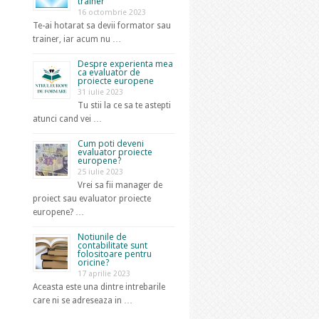
trainer
16 octombrie 2023
Te-ai hotarat sa devii formator sau
trainer, iar acum nu …
Despre experienta mea
ca evaluator de
proiecte europene
31 iulie 2023
Tu stii la ce sa te astepti
atunci cand vei …
Cum poti deveni
evaluator proiecte
europene?
25 iulie 2023
Vrei sa fii manager de
proiect sau evaluator proiecte
europene? …
Notiunile de
contabilitate sunt
folositoare pentru
oricine?
17 aprilie 2023
Aceasta este una dintre intrebarile
care ni se adreseaza in …