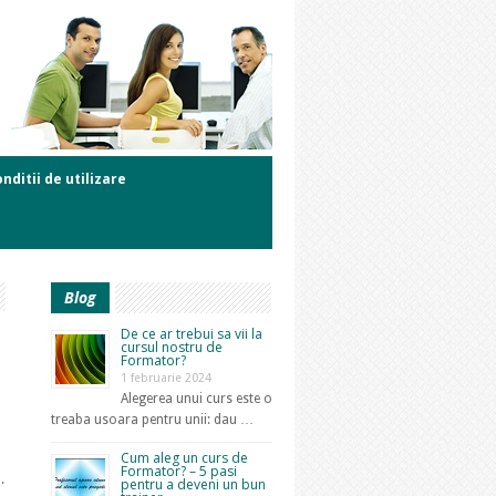
nditii de utilizare
Blog
De ce ar trebui sa vii la
cursul nostru de
Formator?
1 februarie 2024
Alegerea unui curs este o
treaba usoara pentru unii: dau …
Cum aleg un curs de
Formator? – 5 pasi
.
pentru a deveni un bun