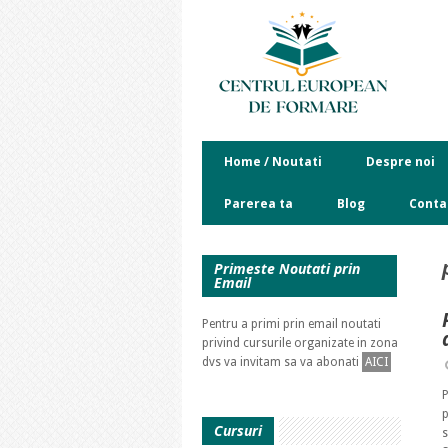
Home / Noutati
Despre noi
Parerea ta
Blog
Conta
Primeste Noutati prin
Email
Pentru a primi prin email noutati
privind cursurile organizate in zona
dvs va invitam sa va abonati
AICI
P
p
Cursuri
s