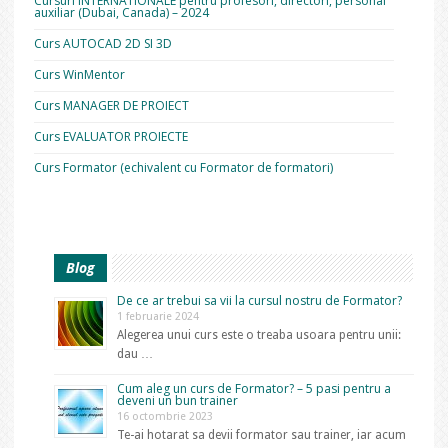
Cursuri INTERNATIONALE pentru profesori, directori, personal
auxiliar (Dubai, Canada) – 2024
Curs AUTOCAD 2D SI 3D
Curs WinMentor
Curs MANAGER DE PROIECT
Curs EVALUATOR PROIECTE
Curs Formator (echivalent cu Formator de formatori)
Blog
De ce ar trebui sa vii la cursul nostru de Formator?
1 februarie 2024
Alegerea unui curs este o treaba usoara pentru unii:
dau …
Cum aleg un curs de Formator? – 5 pasi pentru a
deveni un bun trainer
16 octombrie 2023
Te-ai hotarat sa devii formator sau trainer, iar acum