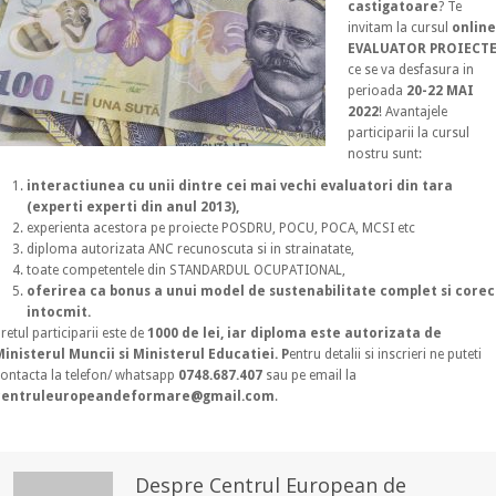
castigatoare
? Te
invitam la cursul
online
EVALUATOR PROIECT
ce se va desfasura in
perioada
20-22 MAI
2022
! Avantajele
participarii la cursul
nostru sunt:
interactiunea cu unii dintre cei mai vechi evaluatori din tara
(experti experti din anul 2013),
experienta acestora pe proiecte POSDRU, POCU, POCA, MCSI etc
diploma autorizata ANC recunoscuta si in strainatate,
toate competentele din STANDARDUL OCUPATIONAL,
oferirea ca bonus a unui model de sustenabilitate complet si corec
intocmit.
retul participarii este de
1000 de lei, iar diploma este autorizata de
Ministerul Muncii si Ministerul Educatiei. P
entru detalii si inscrieri ne puteti
ontacta la telefon/ whatsapp
0748.687.407
sau pe email la
centruleuropeandeformare@gmail.com
.
Despre Centrul European de