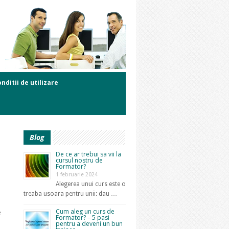
nditii de utilizare
Blog
De ce ar trebui sa vii la
cursul nostru de
Formator?
1 februarie 2024
Alegerea unui curs este o
treaba usoara pentru unii: dau …
Cum aleg un curs de
e
Formator? – 5 pasi
pentru a deveni un bun