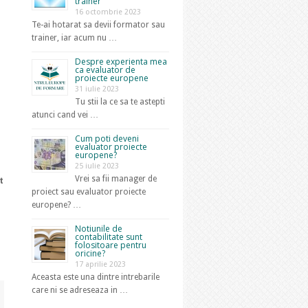
trainer
16 octombrie 2023
Te-ai hotarat sa devii formator sau
E
trainer, iar acum nu …
Despre experienta mea
ca evaluator de
proiecte europene
31 iulie 2023
Tu stii la ce sa te astepti
atunci cand vei …
Cum poti deveni
evaluator proiecte
europene?
25 iulie 2023
Vrei sa fii manager de
t
proiect sau evaluator proiecte
europene? …
Notiunile de
contabilitate sunt
folositoare pentru
oricine?
17 aprilie 2023
Aceasta este una dintre intrebarile
care ni se adreseaza in …