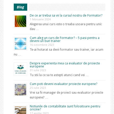
Blog
De ce ar trebui sa vii la cursul nostru de Formator?
1 februarie 2024
Alegerea unui curs este o treaba usoara pentru unii:
dau …
Cum aleg un curs de Formator? – 5 pasi pentru a
deveni un bun trainer
16 octombrie 2023
Te-ai hotarat sa devii formator sau trainer, iar acum
nu …
Despre experienta mea ca evaluator de proiecte
europene
31 iulie 2023
Tu stii la ce sa te astepti atunci cand vei …
Cum poti deveni evaluator proiecte europene?
25 iulie 2023
Vrei sa fii manager de proiect sau evaluator proiecte
europene? …
Notiunile de contabilitate sunt folositoare pentru
oricine?
17 aprilie 2023