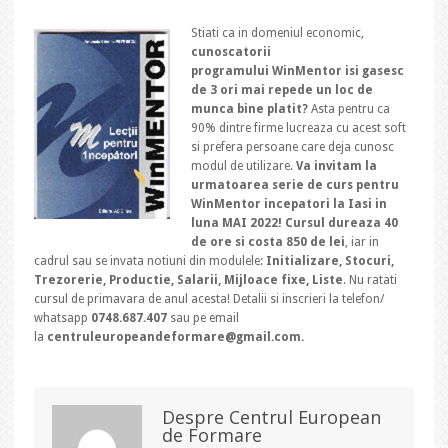
Stiati ca in domeniul economic,
cunoscatorii
programului WinMentor isi gasesc
de 3 ori mai repede un loc de
munca bine platit?
Asta pentru ca
90% dintre firme lucreaza cu acest soft
si prefera persoane care deja cunosc
modul de utilizare.
Va invitam la
urmatoarea serie de curs pentru
WinMentor incepatori la Iasi in
luna MAI 2022! Cursul dureaza 40
de ore si costa 850 de lei
, iar in
cadrul sau se invata notiuni din modulele:
Initializare, Stocuri,
Trezorerie, Productie, Salarii, Mijloace fixe, Liste
. Nu ratati
cursul de primavara de anul acesta! Detalii si inscrieri la telefon/
whatsapp
0748.687.407
sau pe email
la
centruleuropeandeformare@gmail.com.
Despre Centrul European
de Formare