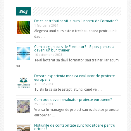
Blog
De ce ar trebui sa vii la cursul nostru de Formator?
1 februarie 2024
Alegerea unui curs este o treaba usoara pentru unii:
dau …
Cum aleg un curs de Formator? – 5 pasi pentru a
deveni un bun trainer
16 octombrie 2023
Te-ai hotarat sa devii formator sau trainer, iar acum
nu …
Despre experienta mea ca evaluator de proiecte
europene
31 iulie 2023
Tu stii la ce sa te astepti atunci cand vei …
Cum poti deveni evaluator proiecte europene?
25 iulie 2023
Vrei sa fii manager de proiect sau evaluator proiecte
europene? …
Notiunile de contabilitate sunt folositoare pentru
oricine?