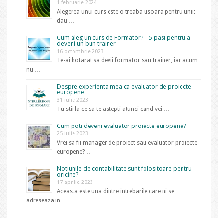
1 februarie 2024
Alegerea unui curs este o treaba usoara pentru unii:
dau …
Cum aleg un curs de Formator? – 5 pasi pentru a
deveni un bun trainer
16 octombrie 2023
Te-ai hotarat sa devii formator sau trainer, iar acum
nu …
Despre experienta mea ca evaluator de proiecte
europene
31 iulie 2023
Tu stii la ce sa te astepti atunci cand vei …
Cum poti deveni evaluator proiecte europene?
25 iulie 2023
Vrei sa fii manager de proiect sau evaluator proiecte
europene? …
Notiunile de contabilitate sunt folositoare pentru
oricine?
17 aprilie 2023
Aceasta este una dintre intrebarile care ni se
adreseaza in …