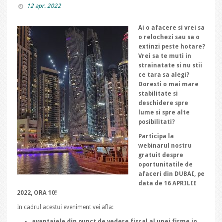
12 apr. 2022
Ai o afacere si vrei sa
o relochezi sau sa o
extinzi peste hotare?
Vrei sa te muti in
strainatate si nu stii
ce tara sa alegi?
Doresti o mai mare
stabilitate si
deschidere spre
lume si spre alte
posibilitati?
Participa la
webinarul nostru
gratuit despre
oportunitatile de
afaceri din DUBAI, pe
data de 16 APRILIE
2022, ORA 10!
In cadrul acestui eveniment vei afla:
avantajele din punct de vedere fiscal al unei firme in