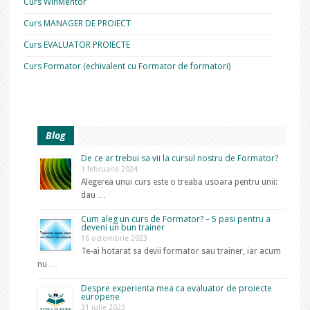
Curs WinMentor
Curs MANAGER DE PROIECT
Curs EVALUATOR PROIECTE
Curs Formator (echivalent cu Formator de formatori)
Blog
De ce ar trebui sa vii la cursul nostru de Formator?
1 februarie 2024
Alegerea unui curs este o treaba usoara pentru unii:
dau …
Cum aleg un curs de Formator? – 5 pasi pentru a
deveni un bun trainer
16 octombrie 2023
Te-ai hotarat sa devii formator sau trainer, iar acum
nu …
Despre experienta mea ca evaluator de proiecte
europene
31 iulie 2023