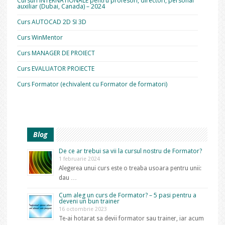
Cursuri INTERNATIONALE pentru profesori, directori, personal
auxiliar (Dubai, Canada) – 2024
Curs AUTOCAD 2D SI 3D
Curs WinMentor
Curs MANAGER DE PROIECT
Curs EVALUATOR PROIECTE
Curs Formator (echivalent cu Formator de formatori)
Blog
De ce ar trebui sa vii la cursul nostru de Formator?
1 februarie 2024
Alegerea unui curs este o treaba usoara pentru unii:
dau …
Cum aleg un curs de Formator? – 5 pasi pentru a
deveni un bun trainer
16 octombrie 2023
Te-ai hotarat sa devii formator sau trainer, iar acum