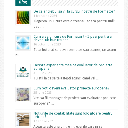
Blog
De ce ar trebui sa vii la cursul nostru de Formator?
1 februarie 2024
Alegerea unui curs este o treaba usoara pentru unii:
dau …
Cum aleg un curs de Formator? – 5 pasi pentru a
deveni un bun trainer
16 octombrie 2023
Te-ai hotarat sa devii formator sau trainer, iar acum
nu …
Despre experienta mea ca evaluator de proiecte
europene
31 iulie 2023
Tu stii la ce sa te astepti atunci cand vei …
Cum poti deveni evaluator proiecte europene?
25 iulie 2023
Vrei sa fii manager de proiect sau evaluator proiecte
europene? …
Notiunile de contabilitate sunt folositoare pentru
oricine?
17 aprilie 2023
Aceasta este una dintre intrebarile care ni se