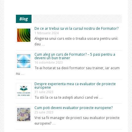
Blog
De ce ar trebui sa vii la cursul nostru de Formator?
1 februarie 2024
Alegerea unui curs este o treaba usoara pentru unii:
dau …
Cum aleg un curs de Formator? – 5 pasi pentru a
deveni un bun trainer
16 octombrie 2023
Te-ai hotarat sa devii formator sau trainer, iar acum
nu …
Despre experienta mea ca evaluator de proiecte
europene
31 iulie 2023
Tu stii la ce sa te astepti atunci cand vei …
Cum poti deveni evaluator proiecte europene?
25 iulie 2023
Vrei sa fii manager de proiect sau evaluator proiecte
europene? …