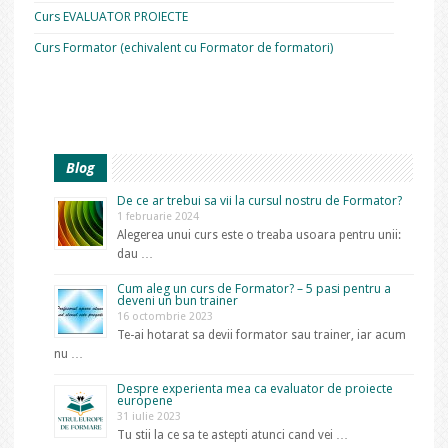
Curs EVALUATOR PROIECTE
Curs Formator (echivalent cu Formator de formatori)
Blog
De ce ar trebui sa vii la cursul nostru de Formator?
1 februarie 2024
Alegerea unui curs este o treaba usoara pentru unii:
dau …
Cum aleg un curs de Formator? – 5 pasi pentru a
deveni un bun trainer
16 octombrie 2023
Te-ai hotarat sa devii formator sau trainer, iar acum
nu …
Despre experienta mea ca evaluator de proiecte
europene
31 iulie 2023
Tu stii la ce sa te astepti atunci cand vei …