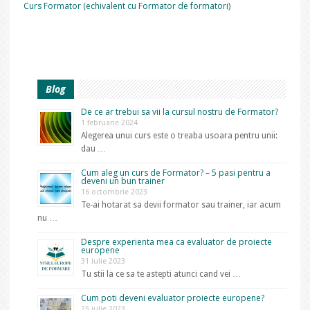
Curs Formator (echivalent cu Formator de formatori)
Blog
De ce ar trebui sa vii la cursul nostru de Formator?
1 februarie 2024
Alegerea unui curs este o treaba usoara pentru unii:
dau …
Cum aleg un curs de Formator? – 5 pasi pentru a
deveni un bun trainer
16 octombrie 2023
Te-ai hotarat sa devii formator sau trainer, iar acum
nu …
Despre experienta mea ca evaluator de proiecte
europene
31 iulie 2023
Tu stii la ce sa te astepti atunci cand vei …
Cum poti deveni evaluator proiecte europene?
25 iulie 2023