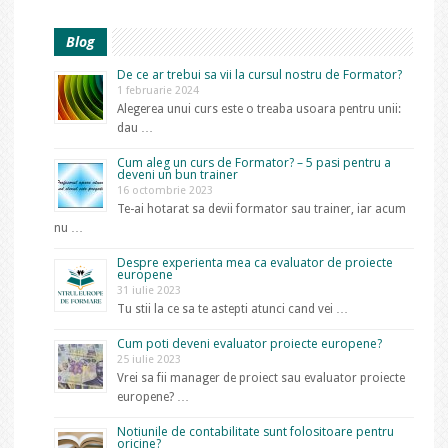
Blog
De ce ar trebui sa vii la cursul nostru de Formator?
1 februarie 2024
Alegerea unui curs este o treaba usoara pentru unii:
dau …
Cum aleg un curs de Formator? – 5 pasi pentru a
deveni un bun trainer
16 octombrie 2023
Te-ai hotarat sa devii formator sau trainer, iar acum
nu …
Despre experienta mea ca evaluator de proiecte
europene
31 iulie 2023
Tu stii la ce sa te astepti atunci cand vei …
Cum poti deveni evaluator proiecte europene?
25 iulie 2023
Vrei sa fii manager de proiect sau evaluator proiecte
europene? …
Notiunile de contabilitate sunt folositoare pentru
oricine?