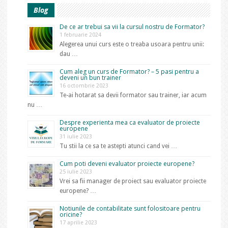
Blog
De ce ar trebui sa vii la cursul nostru de Formator?
1 februarie 2024
Alegerea unui curs este o treaba usoara pentru unii:
dau …
Cum aleg un curs de Formator? – 5 pasi pentru a
deveni un bun trainer
16 octombrie 2023
Te-ai hotarat sa devii formator sau trainer, iar acum
nu …
Despre experienta mea ca evaluator de proiecte
europene
31 iulie 2023
Tu stii la ce sa te astepti atunci cand vei …
Cum poti deveni evaluator proiecte europene?
25 iulie 2023
Vrei sa fii manager de proiect sau evaluator proiecte
europene? …
Notiunile de contabilitate sunt folositoare pentru
oricine?
17 aprilie 2023