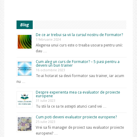
Blog
De ce ar trebui sa vii la cursul nostru de Formator?
1 februarie 2024
Alegerea unui curs este o treaba usoara pentru unii:
dau …
Cum aleg un curs de Formator? – 5 pasi pentru a
deveni un bun trainer
16 octombrie 2023
Te-ai hotarat sa devii formator sau trainer, iar acum
nu …
Despre experienta mea ca evaluator de proiecte
europene
31 iulie 2023
Tu stii la ce sa te astepti atunci cand vei …
Cum poti deveni evaluator proiecte europene?
25 iulie 2023
Vrei sa fii manager de proiect sau evaluator proiecte
europene? …