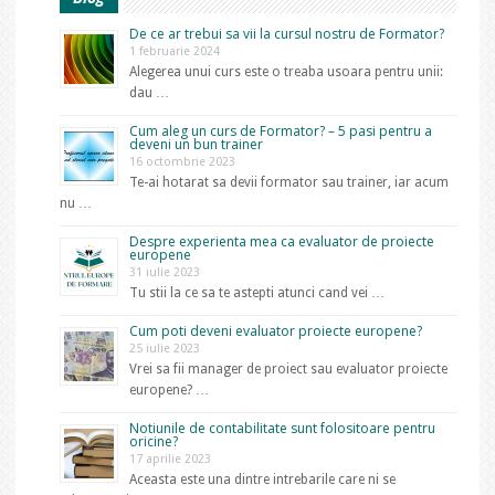
De ce ar trebui sa vii la cursul nostru de Formator?
1 februarie 2024
Alegerea unui curs este o treaba usoara pentru unii:
dau …
Cum aleg un curs de Formator? – 5 pasi pentru a
deveni un bun trainer
16 octombrie 2023
Te-ai hotarat sa devii formator sau trainer, iar acum
nu …
Despre experienta mea ca evaluator de proiecte
europene
31 iulie 2023
Tu stii la ce sa te astepti atunci cand vei …
Cum poti deveni evaluator proiecte europene?
25 iulie 2023
Vrei sa fii manager de proiect sau evaluator proiecte
europene? …
Notiunile de contabilitate sunt folositoare pentru
oricine?
17 aprilie 2023
Aceasta este una dintre intrebarile care ni se