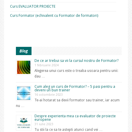
Curs EVALUATOR PROIECTE
Curs Formator (echivalent cu Formator de formatori)
Blog
De ce ar trebui sa vii la cursul nostru de Formator?
1 februarie 2024
Alegerea unui curs este o treaba usoara pentru unii:
dau …
Cum aleg un curs de Formator? – 5 pasi pentru a
deveni un bun trainer
16 octombrie 2023
Te-ai hotarat sa devii formator sau trainer, iar acum
nu …
Despre experienta mea ca evaluator de proiecte
europene
31 iulie 2023
Tu stii la ce sa te astepti atunci cand vei …