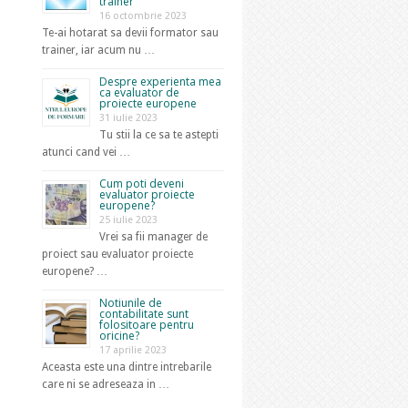
trainer
16 octombrie 2023
Te-ai hotarat sa devii formator sau
trainer, iar acum nu …
Despre experienta mea
ca evaluator de
proiecte europene
31 iulie 2023
Tu stii la ce sa te astepti
atunci cand vei …
Cum poti deveni
evaluator proiecte
europene?
25 iulie 2023
Vrei sa fii manager de
proiect sau evaluator proiecte
europene? …
Notiunile de
contabilitate sunt
folositoare pentru
oricine?
17 aprilie 2023
Aceasta este una dintre intrebarile
care ni se adreseaza in …