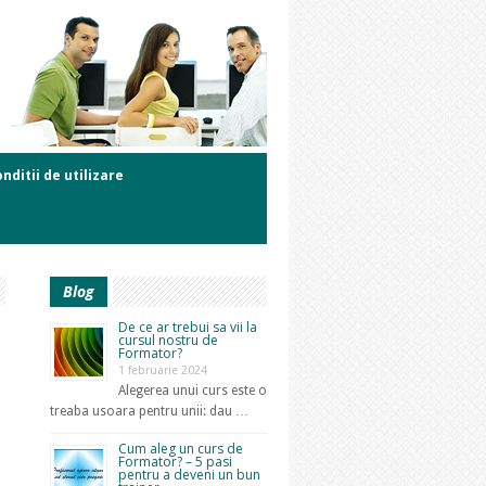
nditii de utilizare
Blog
De ce ar trebui sa vii la
cursul nostru de
Formator?
1 februarie 2024
Alegerea unui curs este o
treaba usoara pentru unii: dau …
Cum aleg un curs de
Formator? – 5 pasi
pentru a deveni un bun