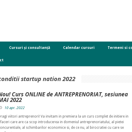
Cursuri și consultanță
Calendar cursuri
Termeni si co
ct
conditii startup nation 2022
Nou! Curs ONLINE de ANTREPRENORIAT, sesiunea
MAI 2022
10 apr. 2022
ragi viitori antreprenori! Va invitam in premiera la un curs complet de initiere in
faceri care are ca scop introducerea in domeniul antreprenoriatului, al pietei
oncurentiale, al schimbarilor economice si, de ce nu, al birocratiei cu care se