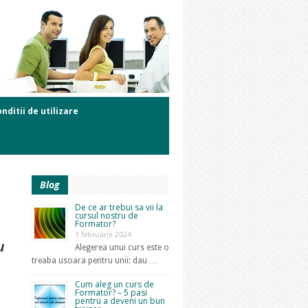
nditii de utilizare
Blog
De ce ar trebui sa vii la
cursul nostru de
Formator?
1 februarie 2024
u
Alegerea unui curs este o
treaba usoara pentru unii: dau …
Cum aleg un curs de
Formator? – 5 pasi
pentru a deveni un bun