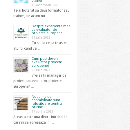
trainer
16 octombrie 2023
Te-ai hotarat sa devii formator sau
trainer, iar acum nu …
Despre experienta mea
ca evaluator de
proiecte europene
31 iulie 2023
Tu stii la ce sa te astepti
atunci cand vei …
Cum poti deveni
evaluator proiecte
europene?
25 iulie 2023
Vrei sa fii manager de
proiect sau evaluator proiecte
europene? …
Notiunile de
contabilitate sunt
folositoare pentru
oricine?
17 aprilie 2023
Aceasta este una dintre intrebarile
care ni se adreseaza in …