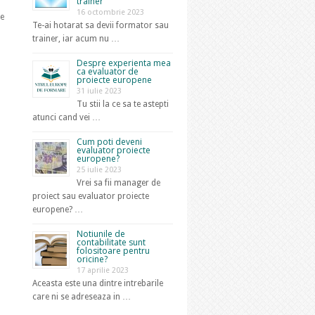
trainer
16 octombrie 2023
ce
Te-ai hotarat sa devii formator sau
trainer, iar acum nu …
Despre experienta mea
ca evaluator de
proiecte europene
31 iulie 2023
Tu stii la ce sa te astepti
atunci cand vei …
Cum poti deveni
evaluator proiecte
europene?
25 iulie 2023
Vrei sa fii manager de
proiect sau evaluator proiecte
europene? …
Notiunile de
contabilitate sunt
folositoare pentru
oricine?
17 aprilie 2023
Aceasta este una dintre intrebarile
care ni se adreseaza in …