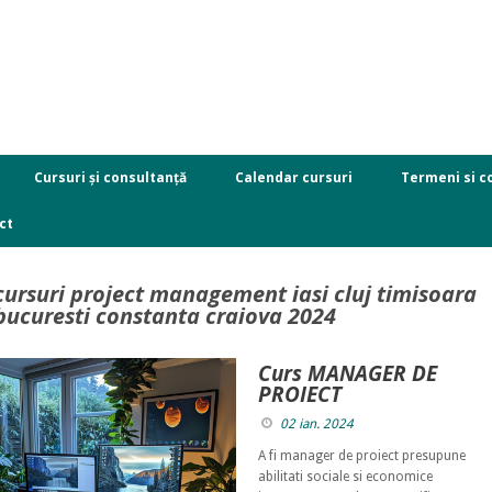
Cursuri și consultanță
Calendar cursuri
Termeni si co
ct
cursuri project management iasi cluj timisoara
bucuresti constanta craiova 2024
Curs MANAGER DE
PROIECT
02 ian. 2024
A fi manager de proiect presupune
abilitati sociale si economice