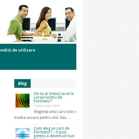
nditii de utilizare
Blog
De ce ar trebui sa vii la
cursul nostru de
Formator?
1 februarie 2024
Alegerea unui curs este o
treaba usoara pentru unii: dau …
Cum aleg un curs de
Formator? – 5 pasi
pentru a deveni un bun