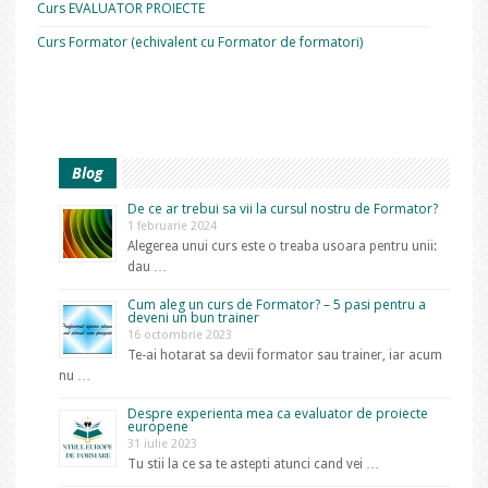
Curs EVALUATOR PROIECTE
Curs Formator (echivalent cu Formator de formatori)
Blog
De ce ar trebui sa vii la cursul nostru de Formator?
1 februarie 2024
Alegerea unui curs este o treaba usoara pentru unii:
dau …
Cum aleg un curs de Formator? – 5 pasi pentru a
deveni un bun trainer
16 octombrie 2023
Te-ai hotarat sa devii formator sau trainer, iar acum
nu …
Despre experienta mea ca evaluator de proiecte
europene
31 iulie 2023
Tu stii la ce sa te astepti atunci cand vei …